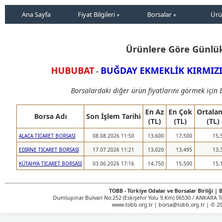
Ana Sayfa
Fiyat Bilgileri
Borsalar
Ürü
Ürünlere Göre Günlük
HUBUBAT
BUĞDAY EKMEKLİK KIRMIZI 
-
Borsalardaki diğer ürün fiyatlarını görmek için B
En Az
En Çok
Ortala
Borsa Adı
Son İşlem Tarihi
(TL)
(TL)
(TL)
ALACA TICARET BORSASI
08.08.2026 11:50
13,600
17,500
15,
EDIRNE TICARET BORSASI
17.07.2026 11:21
13,020
13,495
13,
KÜTAHYA TİCARET BORSASI
03.06.2026 17:16
14,750
15,500
15,
TOBB - Türkiye Odalar ve Borsalar Birliği | B
Dumlupınar Bulvarı No:252 (Eskişehir Yolu 9.Km) 06530 / ANKARA Tel
www.tobb.org.tr | borsa@tobb.org.tr | © 202