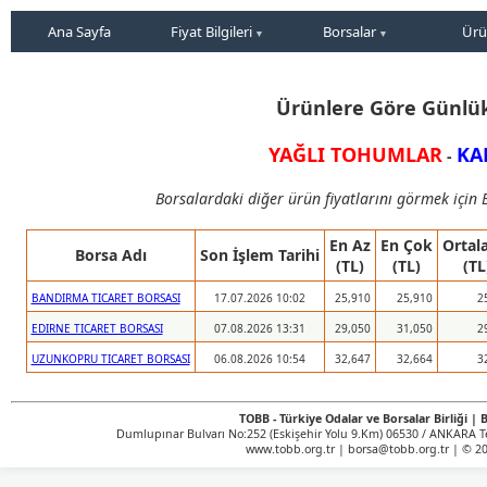
Ana Sayfa
Fiyat Bilgileri
Borsalar
Ürü
Ürünlere Göre Günlük
YAĞLI TOHUMLAR
KA
-
Borsalardaki diğer ürün fiyatlarını görmek için B
En Az
En Çok
Ortal
Borsa Adı
Son İşlem Tarihi
(TL)
(TL)
(TL
BANDIRMA TICARET BORSASI
17.07.2026 10:02
25,910
25,910
2
EDIRNE TICARET BORSASI
07.08.2026 13:31
29,050
31,050
2
UZUNKOPRU TICARET BORSASI
06.08.2026 10:54
32,647
32,664
3
TOBB - Türkiye Odalar ve Borsalar Birliği | B
Dumlupınar Bulvarı No:252 (Eskişehir Yolu 9.Km) 06530 / ANKARA Tel
www.tobb.org.tr | borsa@tobb.org.tr | © 202