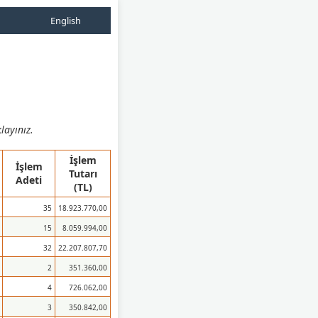
English
layınız.
İşlem
İşlem
Tutarı
Adeti
(TL)
35
18.923.770,00
15
8.059.994,00
32
22.207.807,70
2
351.360,00
4
726.062,00
3
350.842,00