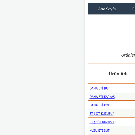
Ana Sayfa
F
Ürünler
Ürün Adı
DANA ETİ BUT
DANA ETİ KARKAS
DANA ETİ KOL
ET ( OT KUZUSU )
ET ( SÜT KUZUSU )
KUZU ETİ BUT