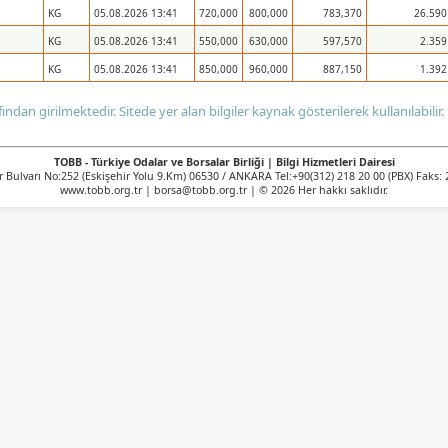
KG
05.08.2026 13:41
720,000
800,000
783,370
26.590
KG
05.08.2026 13:41
550,000
630,000
597,570
2.359
KG
05.08.2026 13:41
850,000
960,000
887,150
1.392
afından girilmektedir. Sitede yer alan bilgiler kaynak gösterilerek kullanılabilir.
TOBB - Türkiye Odalar ve Borsalar Birliği | Bilgi Hizmetleri Dairesi
Bulvarı No:252 (Eskişehir Yolu 9.Km) 06530 / ANKARA Tel:+90(312) 218 20 00 (PBX) Faks: 
www.tobb.org.tr | borsa@tobb.org.tr | © 2026 Her hakkı saklıdır.