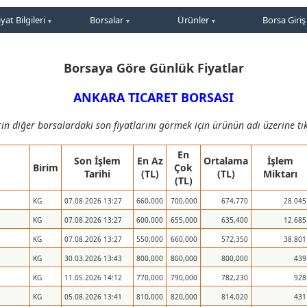
iyat Bilgileri
Borsalar
Ürünler
Borsa Giriş
Borsaya Göre Günlük Fiyatlar
ANKARA TICARET BORSASI
in diğer borsalardaki son fiyatlarını görmek için ürünün adı üzerine tık
En
Son İşlem
En Az
Ortalama
İşlem
Birim
Çok
Tarihi
(TL)
(TL)
Miktarı
(TL)
KG
07.08.2026 13:27
660,000
700,000
674,770
28.045
KG
07.08.2026 13:27
600,000
655,000
635,400
12.685
KG
07.08.2026 13:27
550,000
660,000
572,350
38.801
KG
30.03.2026 13:43
800,000
800,000
800,000
439
KG
11.05.2026 14:12
770,000
790,000
782,230
928
KG
05.08.2026 13:41
810,000
820,000
814,020
431